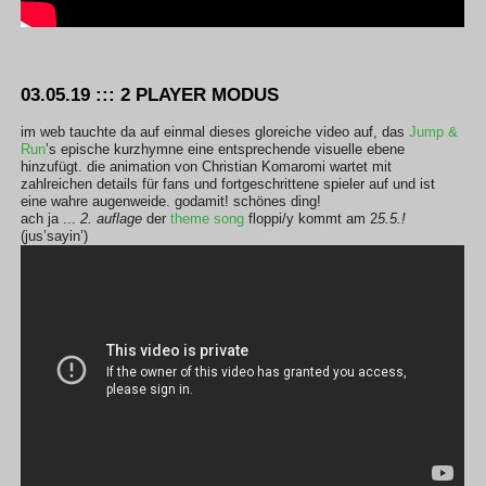
03.05.19 ::: 2 PLAYER MODUS
im web tauchte da auf einmal dieses gloreiche video auf, das
Jump &
Run
’s epische kurzhymne
eine entsprechende visuelle ebene
hinzufügt. die animation von Christian Komaromi wartet mit
zahlreichen details für fans und fortgeschrittene spieler auf und ist
eine wahre augenweide. godamit! schönes ding!
ach ja ...
2. auflage
der
theme song
floppi/y kommt am 2
5.5.!
(jus’sayin’)