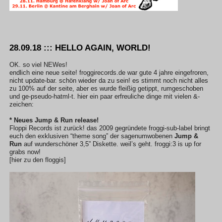
28.09.18 ::: HELLO AGAIN, WORLD!
OK. so viel NEWes!
endlich eine neue seite! froggirecords.de war gute 4 jahre eingefroren,
nicht update-bar. schön wieder da zu sein! es stimmt noch nicht alles
zu 100% auf der seite, aber es wurde fleißig getippt, rumgeschoben
und ge-pseudo-hatml-t. hier ein paar erfreuliche dinge mit vielen &-
zeichen:
* Neues Jump & Run release!
Floppi Records ist zurück! das 2009 gegründete froggi-sub-label bringt
euch den exklusiven “theme song” der sagenumwobenen
Jump &
Run
auf wunderschöner 3,5” Diskette. weil’s geht. froggi:3 is up for
grabs now!
[hier zu den floggis]