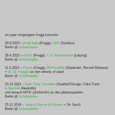
.
.
.
.
.
.
.
ein paar vergangane froggi.konzerte:
29.9.2023 –
Ampl:tude
(Froggi),
UNS
(Sinnbus)
Berlin @
Schokoladen
28.4.2023 –
mOck
(Froggi),
C.H. Behrendtsen
(Leipzig)
Berlin @
Schokoladen
11.5.2022 –
Petula
(Froggi),
Nichtseattle
(Staatsakt, Record Release)
+
Dr. Dj. Fraggle
an den wheels of steel
Berlin @
Schokoladen
23.10.2021 –
Dark Time Sunshine
(Seattle/Chicago, Fake Four)
+
Nashi44
(Neukölln)
und danach AFFE (3nt3nm3n) an den plattenspielern
Berlin @
Schokoladen
23.11.2019 –
Jump & Run
+
Kid Ikarus
+ Sir Serch
Berlin @
Schokoladen