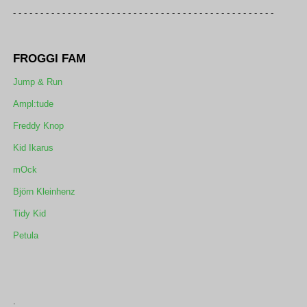
- - - - - - - - - - - - - - - - - - - - - - - - - - - - - - - - - - - - - - - - - - - - - - - -
FROGGI FAM
Jump & Run
Ampl:tude
Freddy Knop
Kid Ikarus
mOck
Björn Kleinhenz
Tidy Kid
Petula
.