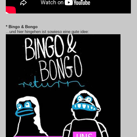
* Bingo & Bongo
...und hier hingehen ist sowieso eine gute idee: