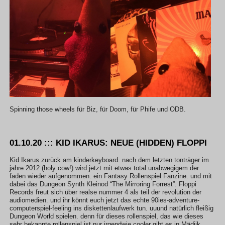
Spinning those wheels für Biz, für Doom, für Phife und ODB.
01.10.20 ::: KID IKARUS: NEUE (HIDDEN) FLOPPI
Kid Ikarus zurück am kinderkeyboard. nach dem letzten tonträger im
jahre 2012 (holy cow!) wird jetzt mit etwas total unabwegigem der
faden wieder aufgenommen. ein Fantasy Rollenspiel Fanzine. und mit
dabei das Dungeon Synth Kleinod “The Mirroring Forrest”. Floppi
Records freut sich über realse nummer 4 als teil der revolution der
audiomedien. und ihr könnt euch jetzt das echte 90ies-adventure-
computerspiel-feeling ins diskettenlaufwerk tun. uuund natürlich fleißig
Dungeon World spielen. denn für dieses rollenspiel, das wie dieses
sehr bekannte rollenspiel ist nur irgendwie cooler gibt es in Mädjik