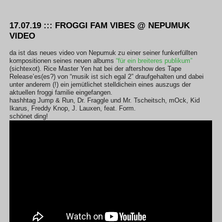
17.07.19 ::: FROGGI FAM VIBES @ NEPUMUK
VIDEO
da ist das neues video von Nepumuk zu einer seiner funkerfüllten
kompositionen seines neuen albums
“für ein breiteres publikum”
(sichtexot). Rice Master Yen hat bei der aftershow des Tape
Release’es(es?) von “musik ist sich egal 2” draufgehalten und dabei
unter anderem (!) ein jemütlichet stelldichein eines auszugs der
aktuellen froggi familie eingefangen.
hashhtag Jump & Run, Dr. Fraggle und Mr. Tscheitsch, mOck, Kid
Ikarus, Freddy Knop, J. Lauxen, feat. Form.
schönet ding!